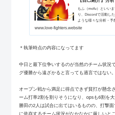
【自己紹介】分析
もふ（mofu）といい
り、Discordで活
ような様々な分析・予想
www.love-fighters.website
＊執筆時点の内容になってます
中日と最下位争いするのが当然のチーム状況
グ優勝から遠ざかると言っても過言ではない
オープン戦から満足に得点できず貧打が懸念
ーム打率2割を割りそうになり、opsも6割を
勝田の2人は試合に出てはいるものの、打撃
に依存するチーム状況がなかなかに厳しいと