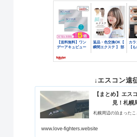
↓エスコン遠征
【まとめ】エス
見！札幌
札幌周辺の泊まったこ
www.love-fighters.website