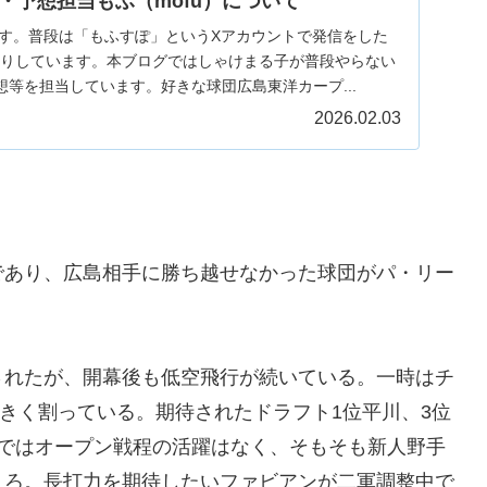
・予想担当もふ（mofu）について
ます。普段は「もふすぽ」というXアカウントで発信をした
動したりしています。本ブログではしゃけまる子が普段やらない
等を担当しています。好きな球団広島東洋カープ...
2026.02.03
であり、広島相手に勝ち越せなかった球団がパ・リー
。
されたが、開幕後も低空飛行が続いている。一時はチ
大きく割っている。期待されたドラフト1位平川、3位
面ではオープン戦程の活躍はなく、そもそも新人野手
ころ。長打力を期待したいファビアンが二軍調整中で