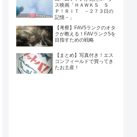
ス映画「ＨＡＷＫＳ Ｓ
Ｐ！ＲＩＴ －２７３日の
記憶－」
【考察】FAV5ランクのオタ
クが教える！FAVランク5を
目指すための戦略
【まとめ】写真付き！エス
コンフィールドで買ってき
たお土産！