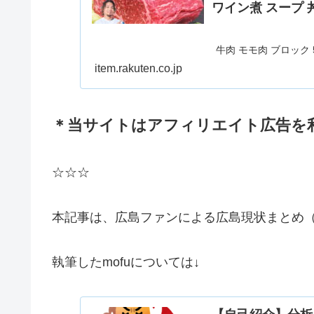
ワイン煮 スープ 
牛肉 モモ肉 ブロック 
ト煮 ワイン煮 スープ
item.rakuten.co.jp
と納税】 牛肉 モモ肉 
フシチュー 
＊当サイトはアフィリエイト広告を
☆☆☆
本記事は、広島ファンによる広島現状まとめ（2
執筆したmofuについては↓