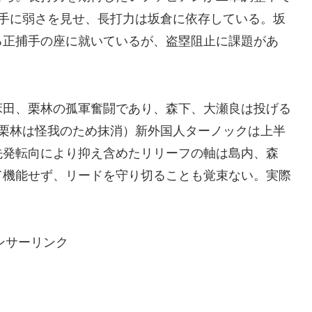
投手に弱さを見せ、長打力は坂倉に依存している。坂
る正捕手の座に就いているが、盗塁阻止に課題があ
床田、栗林の孤軍奮闘であり、森下、大瀬良は投げる
で栗林は怪我のため抹消）新外国人ターノックは上半
先発転向により抑え含めたリリーフの軸は島内、森
て機能せず、リードを守り切ることも覚束ない。実際
ンサーリンク