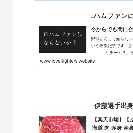
↓ハムファン
今からでも間に合
野球あんまり知らない
いう布教記事です「新
なチーム？」そ
www.love-fighters.website
伊藤選手出
【楽天市場】【ふる
海道 肉 赤身 