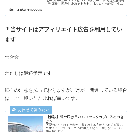
ビーフシチュー トマト煮 ワイン煮 スープ 丼 煮込み鹿部町
産 鹿部牛 国産牛 冷凍 送料無料。【ふるさと納税】 牛肉
モモ肉 ブロック 500g 北海道 肉 赤身 赤身肉 ローストビー
item.rakuten.co.jp
フ ビーフシチュー トマト煮 ワイン煮 スープ 丼 煮込み 鹿
部牛...
＊当サイトはアフィリエイト広告を利用してい
ます
☆☆☆
わたしは継続予定です
細心の注意を払っておりますが、万が一間違っている場合
は、ご一報いただければ幸いです。
【解説】道外民は日ハムファンクラブに入るべき
か？
下記の３つのうちどれかに当てはまる方は入った方が良い
です！ １．パ・リーグTVに加入予定 ２．推しがいる ３．
鎌ヶ谷に行く