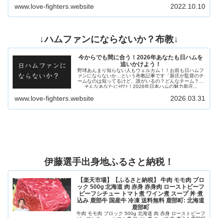
www.love-fighters.website
2022.10.10
↓ハムファンにならないか？布教↓
今からでも間に合う！2026年あなたも日ハムを
追いかけよう！
野球あんまり知らない人もウェルカム！！お前も日ハムフ
ァンにならないか…という布教記事です「新庄が監督のチ
ームなのは知ってるけど、誰がいるの？どんなチーム？」
そんなあなたにぜひ！2026年日本ハムの魅力新庄...
www.love-fighters.website
2026.03.31
伊藤選手出身地ふるさと納税！
【楽天市場】【ふるさと納税】 牛肉 モモ肉 ブロ
ック 500g 北海道 肉 赤身 赤身肉 ローストビーフ
ビーフシチュー トマト煮 ワイン煮 スープ 丼 煮
込み 鹿部牛 国産牛 冷凍 送料無料 鹿部町: 北海道
鹿部町
牛肉 モモ肉 ブロック 500g 北海道 肉 赤身 ローストビーフ