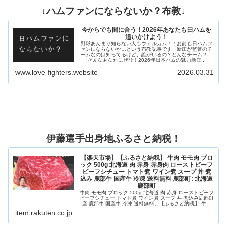
↓ハムファンにならないか？布教↓
今からでも間に合う！2026年あなたも日ハムを
追いかけよう！
野球あんまり知らない人もウェルカム！！お前も日ハムフ
ァンにならないか…という布教記事です「新庄が監督のチ
ームなのは知ってるけど、誰がいるの？どんなチーム？」
そんなあなたにぜひ！2026年日本ハムの魅力新庄...
www.love-fighters.website
2026.03.31
伊藤選手出身地ふるさと納税！
【楽天市場】【ふるさと納税】 牛肉 モモ肉 ブロ
ック 500g 北海道 肉 赤身 赤身肉 ローストビーフ
ビーフシチュー トマト煮 ワイン煮 スープ 丼 煮
込み 鹿部牛 国産牛 冷凍 送料無料 鹿部町: 北海道
鹿部町
牛肉 モモ肉 ブロック 500g 北海道 肉 赤身 ローストビーフ
ビーフシチュー トマト煮 ワイン煮 スープ 丼 煮込み鹿部町
産 鹿部牛 国産牛 冷凍 送料無料。【ふるさと納税】 牛肉
モモ肉 ブロック 500g 北海道 肉 赤身 赤身肉 ローストビー
item.rakuten.co.jp
フ ビーフシチュー トマト煮 ワイン煮 スープ 丼 煮込み 鹿
部牛...