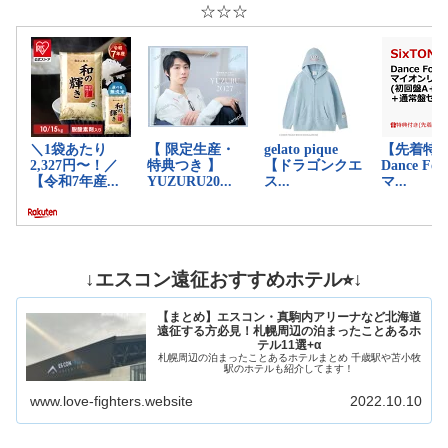
☆☆☆
↓エスコン遠征おすすめホテル⭐︎↓
【まとめ】エスコン・真駒内アリーナなど北海道
遠征する方必見！札幌周辺の泊まったことあるホ
テル11選+α
札幌周辺の泊まったことあるホテルまとめ 千歳駅や苫小牧
駅のホテルも紹介してます！
www.love-fighters.website
2022.10.10