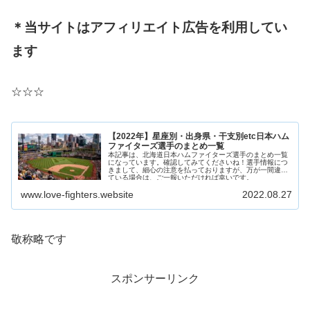
＊当サイトはアフィリエイト広告を利用してい
ます
☆☆☆
【2022年】星座別・出身県・干支別etc日本ハム
ファイターズ選手のまとめ一覧
本記事は、北海道日本ハムファイターズ選手のまとめ一覧
になっています。確認してみてくださいね！選手情報につ
きまして、細心の注意を払っておりますが、万が一間違っ
ている場合は、ご一報いただければ幸いです。
www.love-fighters.website
2022.08.27
敬称略です
スポンサーリンク