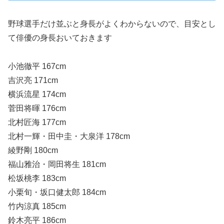
野球選手だけ並ぶと身長がよくわからないので、目安とし
て俳優の身長おいておきます
小池徹平 167cm
吉沢亮 171cm
横浜流星 174cm
菅田将暉 176cm
北村匠海 177cm
北村一輝・田中圭・大泉洋 178cm
綾野剛 180cm
福山雅治・岡田将生 181cm
松坂桃李 183cm
小栗旬・坂口健太郎 184cm
竹内涼真 185cm
鈴木亮平 186cm