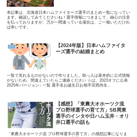
本記事は、北海道日本ハムファイターズ選手のまとめ一覧になってい
ます。確認してみてくださいね！選手情報につきまして、細心の注意
を払っておりますが、万が一間違っている場合は、ご一報いただけれ
ば幸いです。
【2024年版】日本ハムファイタ
選手
ーズ選手の結婚まとめ
一覧で見れるものがないので作りました。助っ人は基本的に公式情報
がないため、間違えていたらご連絡ください ☆は、2023オフに公表
2025年バージョン↓ 一覧 選手名お誕生日お相手宮西尚生...
【感想】「東農大オホーツク流
選手
プロ野球選手の育て方」SB周東
選手のインタや日ハム玉井・オリ
井口選手の話も
「東農大オホーツク流 プロ野球選手の育て方」の感想記事になりま