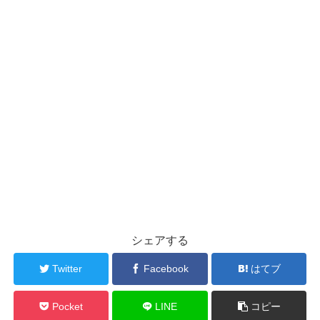
シェアする
Twitter
Facebook
はてブ
Pocket
LINE
コピー