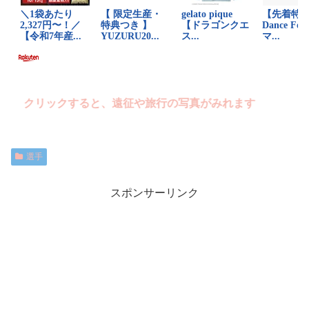
クリックすると、遠征や旅行の写真がみれます
選手
スポンサーリンク