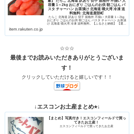
量】 たらこ 北海道 訳あり 切子 規格外 不揃い 大
容量 1～2kg おにぎり ごはんのお供 朝ごはん パ
スタ チャーハン お茶漬け 北海道 噴火湾 冷凍 送
料無料: 北海道鹿部町
たらこ 北海道 訳あり 切子 規格外 不揃い 大容量 1～2kg
おにぎり ごはんのお供 朝ごはん パスタ チャーハン お茶漬
け 北海道 噴火湾 冷凍 送料無料。【ふるさと納税】 【選べ
る内容量】 たらこ 北海道 訳あり 切子 規格外 不揃い 大容
item.rakuten.co.jp
量 1～2kg おにぎり ごはんのお供 朝ごはん パスタ チャー
ハン お...
☆☆☆
最後までお読みいただきありがとうございま
す！
クリックしていただけると嬉しいです！！
↓エスコンお土産まとめ⭐︎↓
【まとめ】写真付き！エスコンフィールドで買っ
てきたお土産！
エスコンフィールドで買ってきたお土産