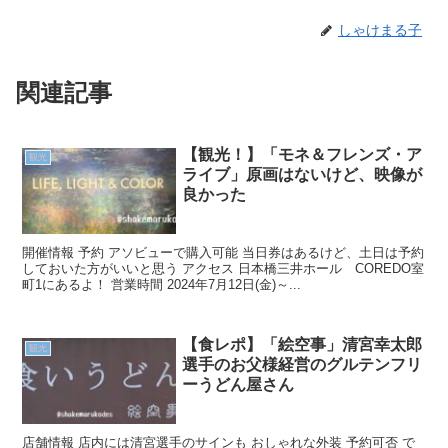
しゃけまる子
関連記事
【観光！】「モネ＆フレンズ・ア
観光
ライブ」原画はないけど、映像が
良かった
開催情報 予約 アソビューで購入可能 当日券はあるけど、土日は予約
しておいた方がいいと思う アクセス 日本橋三井ホール COREDO室
町1にあるよ！ 営業時間 2024年7月12日(金)～...
【食レポ】「絵空事」清宮幸太郎
観光
選手のお父様経営のグルテンフリ
ーうどん屋さん
店舗情報 店内には清宮選手のサインも おしゃれな外装 予約可否 で