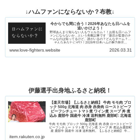
↓ハムファンにならないか？布教↓
今からでも間に合う！2026年あなたも日ハムを
追いかけよう！
野球あんまり知らない人もウェルカム！！お前も日ハムフ
ァンにならないか…という布教記事です「新庄が監督のチ
ームなのは知ってるけど、誰がいるの？どんなチーム？」
そんなあなたにぜひ！2026年日本ハムの魅力新庄...
www.love-fighters.website
2026.03.31
伊藤選手出身地ふるさと納税！
【楽天市場】【ふるさと納税】 牛肉 モモ肉 ブロ
ック 500g 北海道 肉 赤身 赤身肉 ローストビーフ
ビーフシチュー トマト煮 ワイン煮 スープ 丼 煮
込み 鹿部牛 国産牛 冷凍 送料無料 鹿部町: 北海道
鹿部町
牛肉 モモ肉 ブロック 500g 北海道 肉 赤身 ローストビーフ
ビーフシチュー トマト煮 ワイン煮 スープ 丼 煮込み鹿部町
産 鹿部牛 国産牛 冷凍 送料無料。【ふるさと納税】 牛肉
モモ肉 ブロック 500g 北海道 肉 赤身 赤身肉 ローストビー
item.rakuten.co.jp
フ ビーフシチュー トマト煮 ワイン煮 スープ 丼 煮込み 鹿