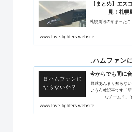
【まとめ】エス
見！札幌
札幌周辺の泊まったこ
www.love-fighters.website
↓ハムファン
今からでも間に合
野球あんまり知らない
いう布教記事です「新
なチーム？」そ
www.love-fighters.website