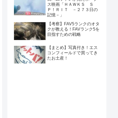
ス映画「ＨＡＷＫＳ Ｓ
Ｐ！ＲＩＴ －２７３日の
記憶－」
【考察】FAV5ランクのオタ
クが教える！FAVランク5を
目指すための戦略
【まとめ】写真付き！エス
コンフィールドで買ってき
たお土産！