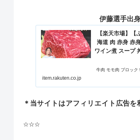
伊藤選手出
【楽天市場】【ふる
海道 肉 赤身 
ワイン煮 スープ 
牛肉 モモ肉 ブロック 
ト煮 ワイン煮 スープ
item.rakuten.co.jp
と納税】 牛肉 モモ肉 
フシチュー 
＊当サイトはアフィリエイト広告を
☆☆☆