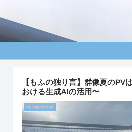
【もふの独り言】群像夏のPV
おける生成AIの活用〜
Uncategorized