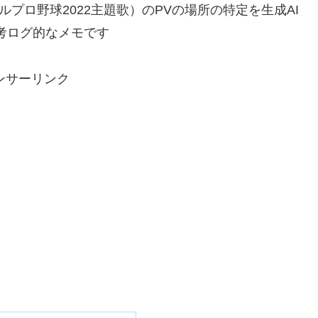
フルプロ野球2022主題歌）のPVの場所の特定を生成AI
考ログ的なメモです
ンサーリンク