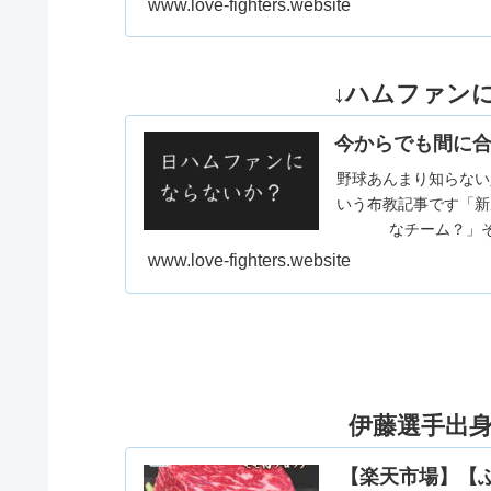
www.love-fighters.website
↓ハムファン
今からでも間に合
野球あんまり知らない
いう布教記事です「新
なチーム？」そ
www.love-fighters.website
伊藤選手出
【楽天市場】【ふる