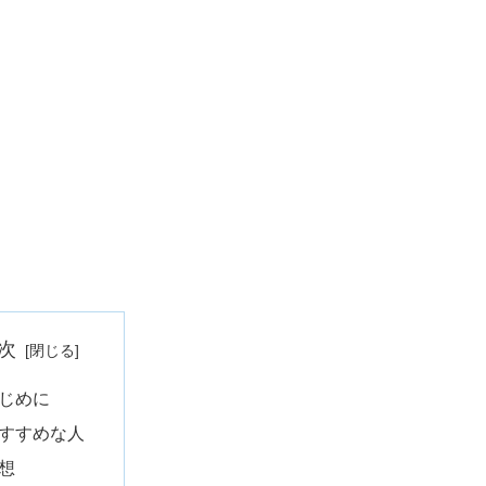
次
じめに
すすめな人
想