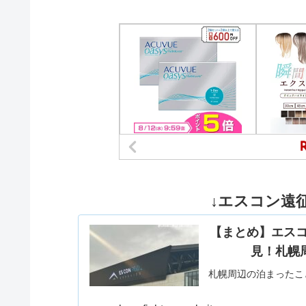
↓エスコン遠征
【まとめ】エス
見！札幌
札幌周辺の泊まったこ