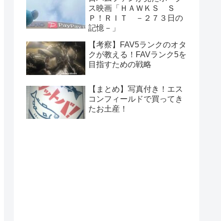
ス映画「ＨＡＷＫＳ Ｓ
Ｐ！ＲＩＴ －２７３日の
記憶－」
【考察】FAV5ランクのオタ
クが教える！FAVランク5を
目指すための戦略
【まとめ】写真付き！エス
コンフィールドで買ってき
たお土産！