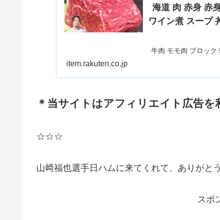
海道 肉 赤身 
ワイン煮 スープ 
牛肉 モモ肉 ブロック 
ト煮 ワイン煮 スープ
item.rakuten.co.jp
と納税】 牛肉 モモ肉 
フシチュー 
＊当サイトはアフィリエイト広告を
☆☆☆
山﨑福也選手日ハムに来てくれて、ありがとうPa
スポ