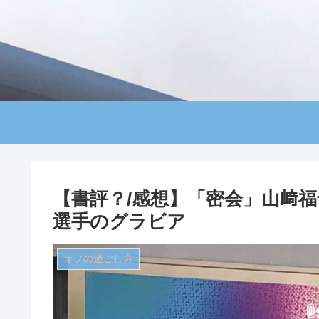
【書評？/感想】「密会」山﨑
選手のグラビア
オフの過ごし方