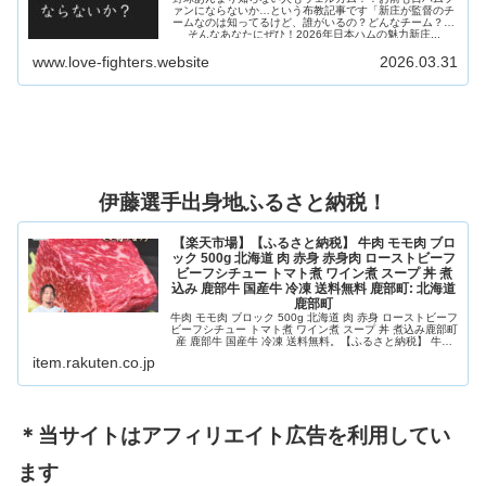
ァンにならないか…という布教記事です「新庄が監督のチ
ームなのは知ってるけど、誰がいるの？どんなチーム？」
そんなあなたにぜひ！2026年日本ハムの魅力新庄...
www.love-fighters.website
2026.03.31
伊藤選手出身地ふるさと納税！
【楽天市場】【ふるさと納税】 牛肉 モモ肉 ブロ
ック 500g 北海道 肉 赤身 赤身肉 ローストビーフ
ビーフシチュー トマト煮 ワイン煮 スープ 丼 煮
込み 鹿部牛 国産牛 冷凍 送料無料 鹿部町: 北海道
鹿部町
牛肉 モモ肉 ブロック 500g 北海道 肉 赤身 ローストビーフ
ビーフシチュー トマト煮 ワイン煮 スープ 丼 煮込み鹿部町
産 鹿部牛 国産牛 冷凍 送料無料。【ふるさと納税】 牛肉
モモ肉 ブロック 500g 北海道 肉 赤身 赤身肉 ローストビー
item.rakuten.co.jp
フ ビーフシチュー トマト煮 ワイン煮 スープ 丼 煮込み 鹿
部牛...
＊当サイトはアフィリエイト広告を利用してい
ます