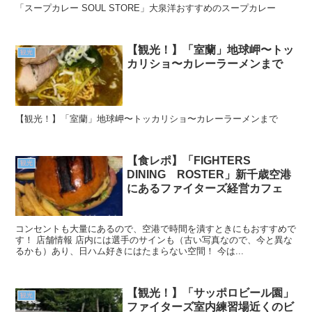
「スープカレー SOUL STORE」大泉洋おすすめのスープカレー
【観光！】「室蘭」地球岬〜トッ
観光
カリショ〜カレーラーメンまで
【観光！】「室蘭」地球岬〜トッカリショ〜カレーラーメンまで
【食レポ】「FIGHTERS
観光
DINING ROSTER」新千歳空港
にあるファイターズ経営カフェ
コンセントも大量にあるので、空港で時間を潰すときにもおすすめで
す！ 店舗情報 店内には選手のサインも（古い写真なので、今と異な
るかも）あり、日ハム好きにはたまらない空間！ 今は...
【観光！】「サッポロビール園」
観光
ファイターズ室内練習場近くのビ