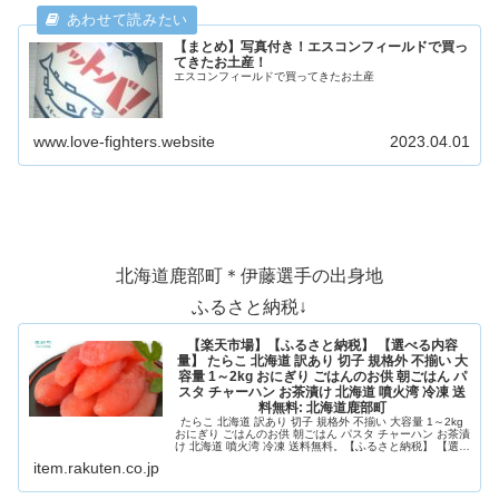
【まとめ】写真付き！エスコンフィールドで買っ
てきたお土産！
エスコンフィールドで買ってきたお土産
www.love-fighters.website
2023.04.01
北海道鹿部町＊伊藤選手の出身地
ふるさと納税↓
【楽天市場】【ふるさと納税】 【選べる内容
量】 たらこ 北海道 訳あり 切子 規格外 不揃い 大
容量 1～2kg おにぎり ごはんのお供 朝ごはん パ
スタ チャーハン お茶漬け 北海道 噴火湾 冷凍 送
料無料: 北海道鹿部町
たらこ 北海道 訳あり 切子 規格外 不揃い 大容量 1～2kg
おにぎり ごはんのお供 朝ごはん パスタ チャーハン お茶漬
け 北海道 噴火湾 冷凍 送料無料。【ふるさと納税】 【選べ
る内容量】 たらこ 北海道 訳あり 切子 規格外 不揃い 大容
item.rakuten.co.jp
量 1～2kg おにぎり ごはんのお供 朝ごはん パスタ チャー
ハン お...