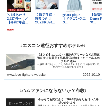
↓エスコン遠征おすすめホテル⭐︎↓
【まとめ】エスコン・真駒内アリーナなど北海道
遠征する方必見！札幌周辺の泊まったことあるホ
テル11選+α
札幌周辺の泊まったことあるホテルまとめ 千歳駅や苫小牧
駅のホテルも紹介してます！
www.love-fighters.website
2022.10.10
↓ハムファンにならないか？布教↓
今からでも間に合う！2026年あなたも日ハムを
追いかけよう！
野球あんまり知らない人もウェルカム！！お前も日ハムフ