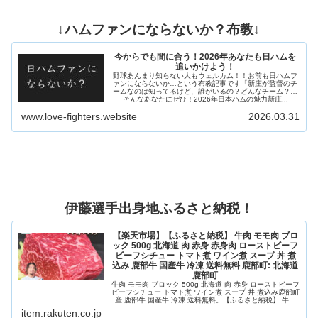
↓ハムファンにならないか？布教↓
今からでも間に合う！2026年あなたも日ハムを
追いかけよう！
野球あんまり知らない人もウェルカム！！お前も日ハムフ
ァンにならないか…という布教記事です「新庄が監督のチ
ームなのは知ってるけど、誰がいるの？どんなチーム？」
そんなあなたにぜひ！2026年日本ハムの魅力新庄...
www.love-fighters.website
2026.03.31
伊藤選手出身地ふるさと納税！
【楽天市場】【ふるさと納税】 牛肉 モモ肉 ブロ
ック 500g 北海道 肉 赤身 赤身肉 ローストビーフ
ビーフシチュー トマト煮 ワイン煮 スープ 丼 煮
込み 鹿部牛 国産牛 冷凍 送料無料 鹿部町: 北海道
鹿部町
牛肉 モモ肉 ブロック 500g 北海道 肉 赤身 ローストビーフ
ビーフシチュー トマト煮 ワイン煮 スープ 丼 煮込み鹿部町
産 鹿部牛 国産牛 冷凍 送料無料。【ふるさと納税】 牛肉
モモ肉 ブロック 500g 北海道 肉 赤身 赤身肉 ローストビー
item.rakuten.co.jp
フ ビーフシチュー トマト煮 ワイン煮 スープ 丼 煮込み 鹿