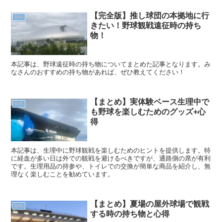
【完全版】推し球団の本拠地に行
観戦
きたい！野球観戦遠征時の持ち
物！
本記事は、野球遠征時の持ち物についてまとめた記事となります。み
なさんのおすすめの持ち物があれば、ぜひ教えてください！
【まとめ】実体験ベース生理中で
観戦
も野球を楽しむためのグッズ+心
得
本記事は、生理中に野球観戦を楽しむためのヒントを提供します。特
に経血が多い日は外での観戦を避けるべきですが、通路側の席が有利
です。生理用品の持参や、トイレでの交換が簡単な商品を紹介し、無
理なく楽しむことを勧めています。
【まとめ】夏場の屋外球場で観戦
観戦
する時の持ち物と心得