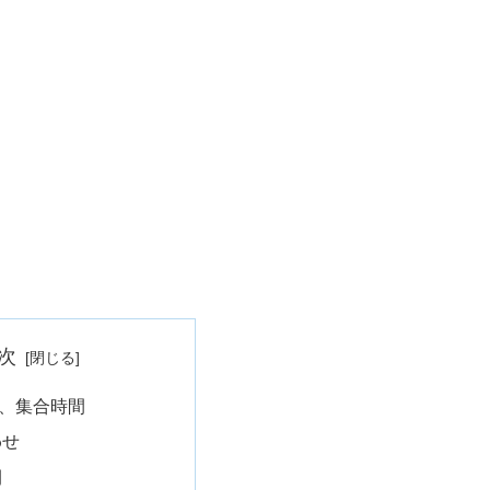
次
、集合時間
わせ
間