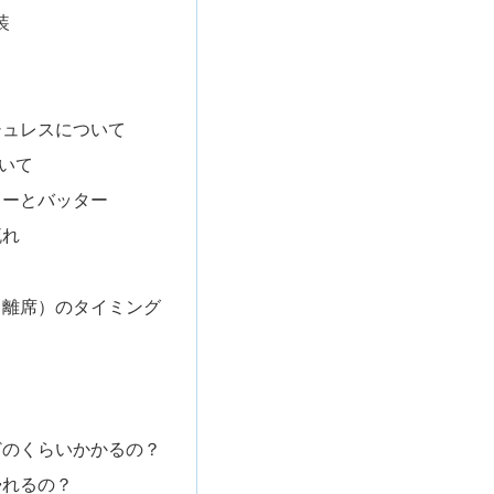
装
シュレスについて
いて
ャーとバッター
流れ
（離席）のタイミング
？
A
どのくらいかかるの？
帰れるの？