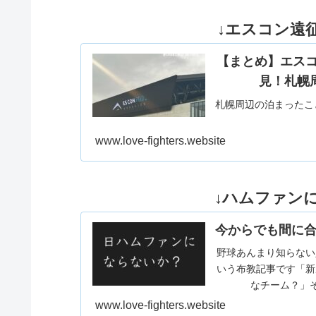
↓エスコン遠征
【まとめ】エス
見！札幌
札幌周辺の泊まったこ
www.love-fighters.website
↓ハムファン
今からでも間に合
野球あんまり知らない
いう布教記事です「新
なチーム？」そ
www.love-fighters.website