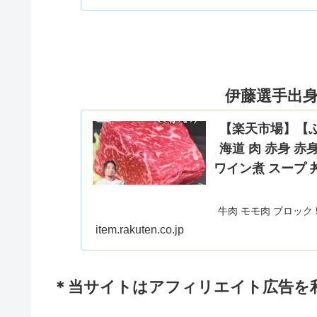
伊藤選手出
【楽天市場】【ふる
海道 肉 赤身 
ワイン煮 スープ 
牛肉 モモ肉 ブロック 
ト煮 ワイン煮 スープ
item.rakuten.co.jp
と納税】 牛肉 モモ肉 
フシチュー 
＊当サイトはアフィリエイト広告を