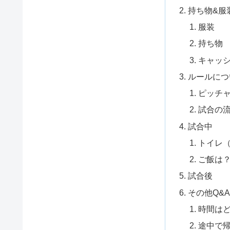
持ち物&服
服装
持ち物
キャッ
ルールにつ
ピッチ
試合の
試合中
トイレ
ご飯は
試合後
その他Q&
時間は
途中で