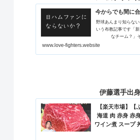
今からでも間に合
野球あんまり知らない
いう布教記事です「新
なチーム？」そ
www.love-fighters.website
伊藤選手出
【楽天市場】【ふる
海道 肉 赤身 
ワイン煮 スープ 