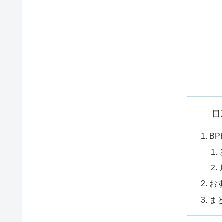
目
B
お
ま