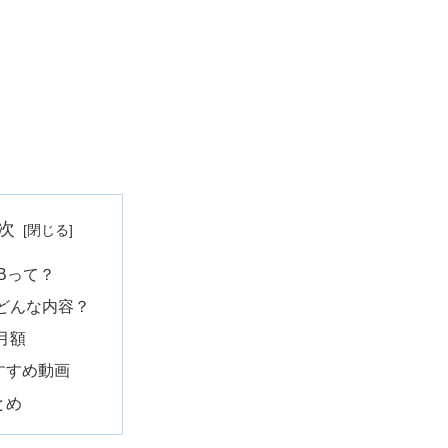
次
PBって？
どんな内容？
月額
すすめ動画
とめ