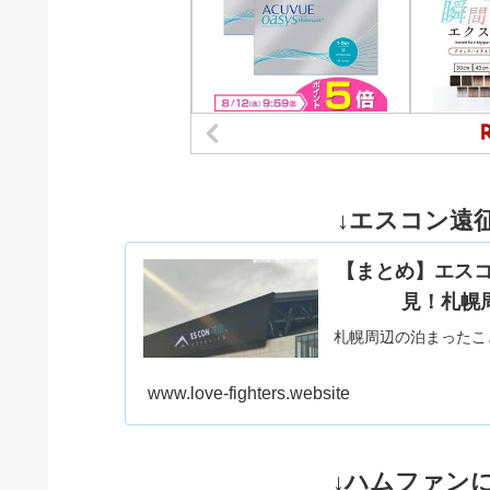
↓エスコン遠征
【まとめ】エス
見！札幌
札幌周辺の泊まったこ
www.love-fighters.website
↓ハムファン