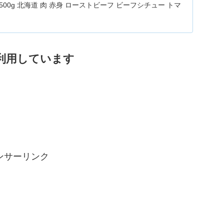
500g 北海道 肉 赤身 ローストビーフ ビーフシチュー トマ
 丼 煮込み鹿部町産 鹿部牛 国産牛 冷凍 送料無料。【ふるさ
ブロック 500g 北海道 肉 赤身 赤身肉 ローストビーフ ビー
トマト煮 ワイン煮 スープ 丼 煮込み 鹿部牛...
利用しています
ンサーリンク