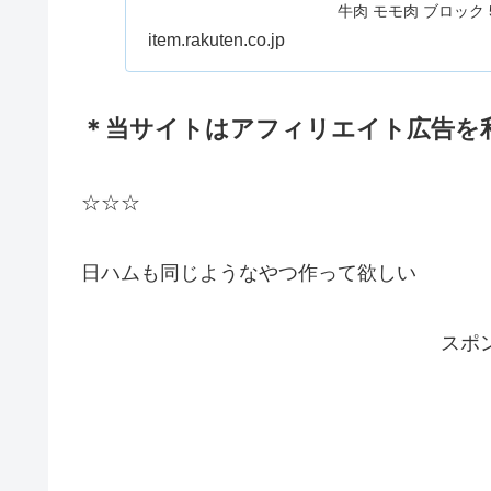
牛肉 モモ肉 ブロック 
ト煮 ワイン煮 スープ
item.rakuten.co.jp
と納税】 牛肉 モモ肉 
フシチュー 
＊当サイトはアフィリエイト広告を
☆☆☆
日ハムも同じようなやつ作って欲しい
スポ