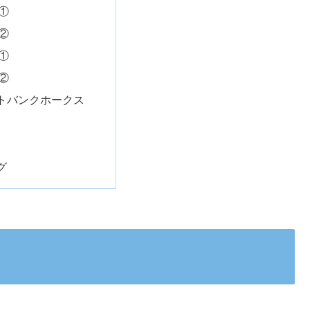
①
②
①
②
トバンクホークス
グ