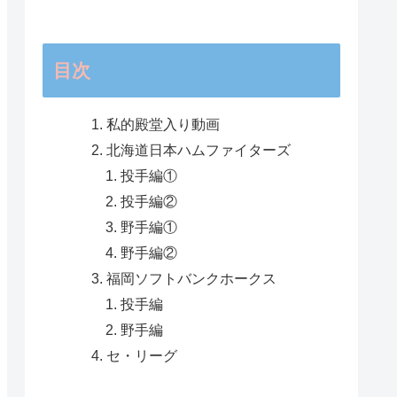
目次
私的殿堂入り動画
北海道日本ハムファイターズ
投手編①
投手編②
野手編①
野手編②
福岡ソフトバンクホークス
投手編
野手編
セ・リーグ