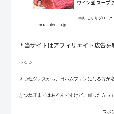
ワイン煮 スープ 
牛肉 モモ肉 ブロック 
ト煮 ワイン煮 スープ
item.rakuten.co.jp
と納税】 牛肉 モモ肉 
フシチュー 
＊当サイトはアフィリエイト広告を
☆☆☆
きつねダンスから、日ハムファンになる方が増
きつね耳まではあるんですけど、踊った方っ
スポ