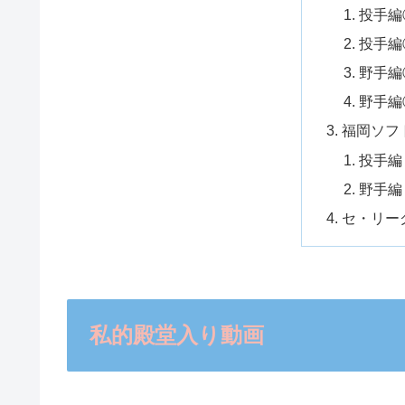
投手編
投手編
野手編
野手編
福岡ソフ
投手編
野手編
セ・リー
私的殿堂入り動画