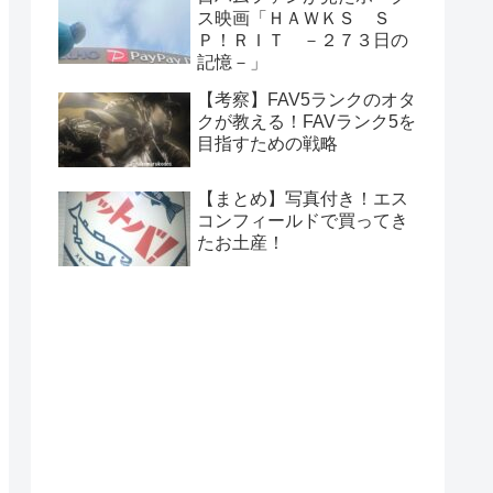
ス映画「ＨＡＷＫＳ Ｓ
Ｐ！ＲＩＴ －２７３日の
記憶－」
【考察】FAV5ランクのオタ
クが教える！FAVランク5を
目指すための戦略
【まとめ】写真付き！エス
コンフィールドで買ってき
たお土産！