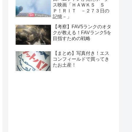
ス映画「ＨＡＷＫＳ Ｓ
Ｐ！ＲＩＴ －２７３日の
記憶－」
【考察】FAV5ランクのオタ
クが教える！FAVランク5を
目指すための戦略
【まとめ】写真付き！エス
コンフィールドで買ってき
たお土産！