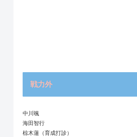
戦力外
中川颯
海田智行
椋木蓮（育成打診）