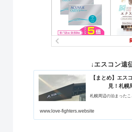
↓エスコン遠征
【まとめ】エス
見！札幌
札幌周辺の泊まったこ
www.love-fighters.website