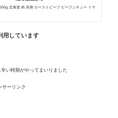
500g 北海道 肉 赤身 ローストビーフ ビーフシチュー トマ
 丼 煮込み鹿部町産 鹿部牛 国産牛 冷凍 送料無料。【ふるさ
ブロック 500g 北海道 肉 赤身 赤身肉 ローストビーフ ビー
トマト煮 ワイン煮 スープ 丼 煮込み 鹿部牛...
利用しています
に辛い時期がやってまいりました
ンサーリンク