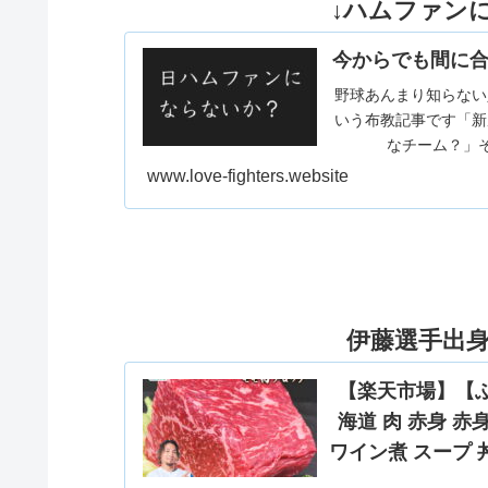
↓ハムファン
今からでも間に合
野球あんまり知らない
いう布教記事です「新
なチーム？」そ
www.love-fighters.website
伊藤選手出
【楽天市場】【ふる
海道 肉 赤身 
ワイン煮 スープ 