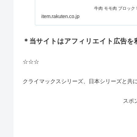
牛肉 モモ肉 ブロック 
ト煮 ワイン煮 スープ
item.rakuten.co.jp
と納税】 牛肉 モモ肉 
フシチュー 
＊当サイトはアフィリエイト広告を
☆☆☆
クライマックスシリーズ、日本シリーズと共
スポ