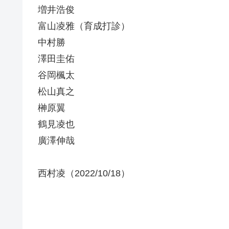
増井浩俊
富山凌雅（育成打診）
中村勝
澤田圭佑
谷岡楓太
松山真之
榊原翼
鶴見凌也
廣澤伸哉
西村凌（2022/10/18）