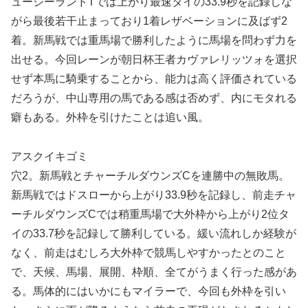
ュージーランドTでは上がり最速タイの33.9秒を記録しな
がら最後若干止まっており1着レザベーションに及ばず2
着。新馬戦では重馬場で勝利したように馬場を問わず力を
出せる。今回レーンが朝日杯王者カヴァレリッツォを選択
せず本馬に騎乗することから、能力は高く評価されている
だろうが、中山専用の馬である感は否めず、内にモタれる
癖もある。外枠を引けたことは追い風。
アスクイキゴミ
穴2。新馬戦とチャーチルダウンズCを連勝中の無敗馬。
新馬戦ではドスローから上がり33.9秒を記録し、前走チャ
ーチルダウンズCでは稍重馬場で大外枠から上がり2位タ
イの33.7秒を記録して勝利している。緩い流れしか経験が
なく、前走はむしろ大外枠で競馬しやすかったとのこと
で、天候、馬場、展開、枠順、全てがうまく行った感があ
る。馬体的にはいかにもマイラーで、今回も外枠を引い