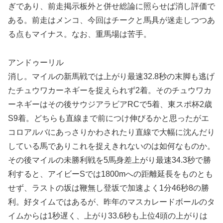
ぎであり、前走掲示板外と併せ総論に照らせば消し評価で
ある。前走はメンコ、今回はチークと馬具が迷走しつつあ
る点もマイナス。なお、重馬場は苦手。
アンドゥーリル
消し。マイルの新馬戦では上がり最速32.8秒の末脚も逃げ
たチュウワカーネギーを捉えられず2着。そのチュウワカ
ーネギーはその後サウジアラビアRCで5着、東スポ杯2歳
S9着。どちらも直線まで前につけ伸びるかと思ったがエ
コロアルバにあっさりかわされたり直線で大幅に沈んだり
している馬でありこれを捉えきれないのは如何なものか。
その後マイルの未勝利戦を5馬身差上がり最速34.3秒で勝
利すると、アイビーSでは1800mへの距離延長をものとも
せず、ラストの坂は鞭無し登坂で加速よく1分46秒8の勝
利。好タイムではあるが、昨年のマスカレードボールのタ
イムからは1秒遅く、上がり33.6秒も上位4頭の上がりは