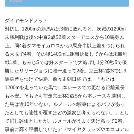
ダイヤモンドノット
対抗1。1200mの新馬戦は3着に敗れると、次戦の1200m
未勝利戦は後の中京2歳S2着スターアニスから10馬身以
上、同4着タマモイカロスから3馬身半以上差をつけられ
る大敗で4着。その後1400mに距離延長してからは未勝利
戦1着、もみじSでは好スタートで大逃げし1分20秒5で優
勝したリリージョワに唯一迫って2着。京王杯2歳Sでは3
馬身差をつけて快勝。前々走朝日杯では、「もとは
1200mを走っていた馬で、本レースでの更なる距離延長
も不安。そもそも前走京王杯2歳Sから本レースを勝利し
た馬は近10年いない。ルメールの騎乗によるバフがあっ
たとしても適性を覆すほどの激変は考えられない。」とし
て消し評価としたが、ルメールがうまく逃げ粘って2着。
事前に高く評価していたアドマイヤクワッズやエコロアル