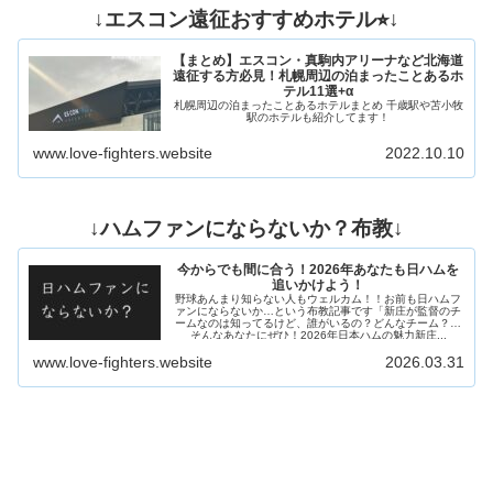
↓エスコン遠征おすすめホテル⭐︎↓
【まとめ】エスコン・真駒内アリーナなど北海道
遠征する方必見！札幌周辺の泊まったことあるホ
テル11選+α
札幌周辺の泊まったことあるホテルまとめ 千歳駅や苫小牧
駅のホテルも紹介してます！
www.love-fighters.website
2022.10.10
↓ハムファンにならないか？布教↓
今からでも間に合う！2026年あなたも日ハムを
追いかけよう！
野球あんまり知らない人もウェルカム！！お前も日ハムフ
ァンにならないか…という布教記事です「新庄が監督のチ
ームなのは知ってるけど、誰がいるの？どんなチーム？」
そんなあなたにぜひ！2026年日本ハムの魅力新庄...
www.love-fighters.website
2026.03.31