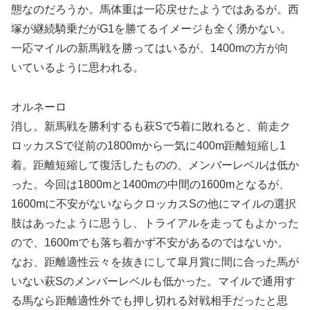
態なのだろうか。馬体重は一応戻せたようではあるが。西
塚が継続騎乗だがG1を勝てるイメージも全く湧かない。
一応マイルの新馬戦を勝ってはいるが、1400mの方が向
いているように思われる。
オルネーロ
消し。新馬戦を勝利するも萩Sで5着に敗れると、前走ク
ロッカスSで従前の1800mから一気に400m距離短縮し1
着。距離短縮して復活したものの、メンバーレベルは低か
った。今回は1800mと1400mの中間の1600mとなるが、
1600mに不安がないならクロッカスSの他にマイルの選択
肢はあったように思うし、トライアルを走ってもよかった
ので、1600mでも落ち着かず不安があるのではないか。
なお、距離適性云々を抜きにして皐月賞に間に合った馬が
いない萩Sのメンバーレベルも低かった。マイルで通用す
る馬なら距離適性外でも押し切れる対戦相手だったと思