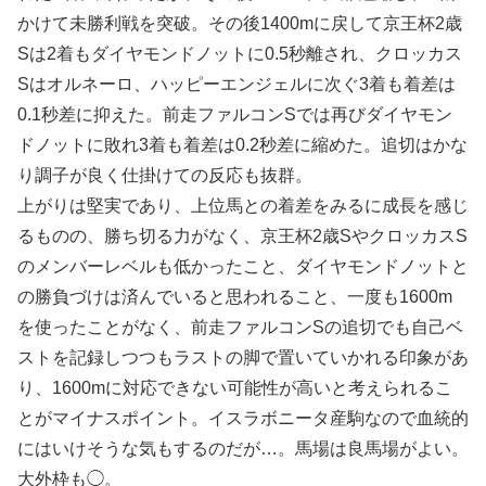
かけて未勝利戦を突破。その後1400mに戻して京王杯2歳
Sは2着もダイヤモンドノットに0.5秒離され、クロッカス
Sはオルネーロ、ハッピーエンジェルに次ぐ3着も着差は
0.1秒差に抑えた。前走ファルコンSでは再びダイヤモン
ドノットに敗れ3着も着差は0.2秒差に縮めた。追切はかな
り調子が良く仕掛けての反応も抜群。
上がりは堅実であり、上位馬との着差をみるに成長を感じ
るものの、勝ち切る力がなく、京王杯2歳SやクロッカスS
のメンバーレベルも低かったこと、ダイヤモンドノットと
の勝負づけは済んでいると思われること、一度も1600m
を使ったことがなく、前走ファルコンSの追切でも自己ベ
ストを記録しつつもラストの脚で置いていかれる印象があ
り、1600mに対応できない可能性が高いと考えられるこ
とがマイナスポイント。イスラボニータ産駒なので血統的
にはいけそうな気もするのだが…。馬場は良馬場がよい。
大外枠も◯。