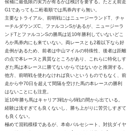
候補に最低限の実力が有るかは検討を要する。たとえ前走
G1であっても二桁着順では馬券内すら無い。
主要なトライアル、前哨戦にはニュージーランドT、チャ
ーチルダウンズC、ファルコンSがあるが、ニュージーラ
ンドTとファルコンSの勝馬は近10年勝利していないどこ
ろか馬券内にも来ていない。両レースとも2着以下なら好
走例があるため、前者は中山マイルの特殊性、後者は距離
の点で本レースと異質なところがあり、これらに特化しす
ぎた馬は本レースに勝てないからではないかと推測する。
他方、前哨戦を使わなければ良いというものでもなく、前
走から中70日を超えて間隔を空けた馬の本レースの勝利
はないことにも注意。
近10年勝ち馬はキャリア3戦から6戦の間から出ている。
経験は浅すぎても良くないし、勝ち上がりに苦労しすぎて
も良くない。
極めて混戦模様であるが、本命バルセシート、対抗ダイヤ