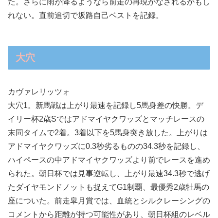
た。さらに雨が降るようなら前走の再現がなされるかもし
れない。直前追切で坂路自己ベストを記録。
大穴
カヴァレリッツォ
大穴1。新馬戦は上がり最速を記録し5馬身差の快勝。デ
イリー杯2歳Sではアドマイヤクワッズとマッチレースの
末同タイムで2着。3着以下を5馬身突き放した。上がりは
アドマイヤクワッズに0.3秒劣るものの34.3秒を記録し、
ハイペースの中アドマイヤクワッズより前でレースを進め
られた。朝日杯では見事逆転し、上がり最速34.3秒で逃げ
たダイヤモンドノットも捉えてG1制覇、最優秀2歳牡馬の
座についた。前走皐月賞では、血統とシルクレーシングの
コメントから距離が持つ可能性があり、朝日杯組のレベル