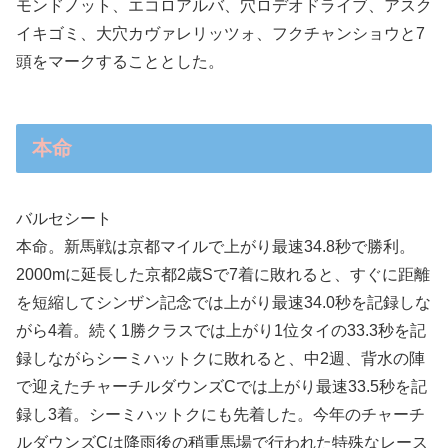
モンドノット、エコロアルバ、穴ロデオドライブ、アスク
イキゴミ、大穴カヴァレリッツォ、フクチャンショウと7
頭をマークすることとした。
本命
バルセシート
本命。新馬戦は京都マイルで上がり最速34.8秒で勝利。
2000mに延長した京都2歳Sで7着に敗れると、すぐに距離
を短縮してシンザン記念では上がり最速34.0秒を記録しな
がら4着。続く1勝クラスでは上がり1位タイの33.3秒を記
録しながらシーミハットクに敗れると、中2週、背水の陣
で迎えたチャーチルダウンズCでは上がり最速33.5秒を記
録し3着。シーミハットクにも先着した。今年のチャーチ
ルダウンズCは降雨後の稍重馬場で行われた特殊なレース