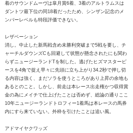
着のサウンドムーヴは皐月賞6着、3着のアルトラムスは
ダントツ最下位の同18着だったため、シンザン記念のメ
ンバーレベルも特段評価できない。
レザベーション
消し。中止した新馬戦含め未勝利突破まで5戦を要し、チ
ャーチルダウンズCも回避して状態が懸念されたにも関わ
らずニュージーランドTを制した。逃げたヒズマスターピ
ースを4角で捉え早々に先頭に立ち上がり34.2秒で押し切
る内容は強く、まだソラを使うところがあり上昇の余地も
あるとのこと。しかし、前走は本レース出走権かつ収得賞
金の為にメイチで仕上げたことは否めず、総論の通りここ
10年ニュージーランドトロフィー1着馬は本レースの馬券
内にすら来ていない。外枠を引けたことは追い風。
アドマイヤクワッズ