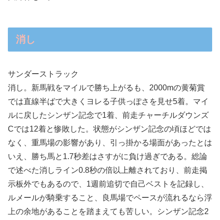
消し
サンダーストラック
消し。新馬戦をマイルで勝ち上がるも、2000mの黄菊賞
では直線半ばで大きくヨレる子供っぽさを見せ5着。マイ
ルに戻したシンザン記念で1着、前走チャーチルダウンズ
Cでは12着と惨敗した。状態がシンザン記念の頃ほどでは
なく、重馬場の影響があり、引っ掛かる場面があったとは
いえ、勝ち馬と1.7秒差はさすがに負け過ぎである。総論
で述べた消しライン0.8秒の倍以上離されており、前走掲
示板外でもあるので、1週前追切で自己ベストを記録し、
ルメールが騎乗すること、良馬場でペースが流れるなら浮
上の余地があることを踏まえても苦しい。シンザン記念2