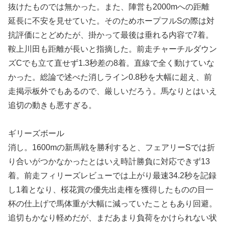
抜けたものでは無かった。また、陣営も2000mへの距離
延長に不安を見せていた。そのためホープフルSの際は対
抗評価にとどめたが、掛かって最後は垂れる内容で7着。
鞍上川田も距離が長いと指摘した。前走チャーチルダウン
ズCでも立て直せず1.3秒差の8着。直線で全く動けていな
かった。総論で述べた消しライン0.8秒を大幅に超え、前
走掲示板外でもあるので、厳しいだろう。馬なりとはいえ
追切の動きも悪すぎる。
ギリーズボール
消し。1600mの新馬戦を勝利すると、フェアリーSでは折
り合いがつかなかったとはいえ時計勝負に対応できず13
着。前走フィリーズレビューでは上がり最速34.2秒を記録
し1着となり、桜花賞の優先出走権を獲得したものの目一
杯の仕上げで馬体重が大幅に減っていたこともあり回避。
追切もかなり軽めだが、まだあまり負荷をかけられない状