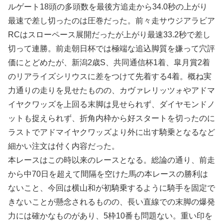
ルゲート18頭の多頭数を最後方追走から34.0秒の上がり
最速で差し切ったのは圧巻だった。前々走サウジアラビア
RCはスローペース展開だったが上がり最速33.2秒で差し
切って連勝。前走朝日杯では極端な追込脚質を嫌って穴評
価にとどめたが、新潟2歳S、共同通信杯1着、皐月賞2着
のリアライズシリウスに差をつけて先着する4着。概ね実
力通りの走りを見せたものの、カヴァレリッツォやアドマ
イヤクワッズを上回る末脚は見せられず、ダイヤモンドノ
ットも捉えられず、折角内枠から好スタートを切ったのに
ラストでアドマイヤクワッズより外に出す騎乗となるなど
細かい注文は付く内容だった。
本レースはこの時以来のレースとなる。総論の通り、前走
から中70日を超えて間隔を空けた馬の本レースの勝利は
ないこと、今回は横山和が初騎乗するように騎手を固定で
きないことが懸念されるものの、長い直線での末脚の爆発
力には確かなものがあり、5枠10番も問題ない。重い印を