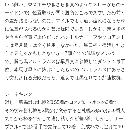
いい難い。東スポ杯やきさらぎ賞のようなスローからのヨ
ーイドンでは位置取りが悪く勝負どころでズブいため前と
の差が詰まらないのに、マイルでより速い流れになった時
に位置が取れるのかも甚だ疑問である。しかも、東スポ杯
やきさらぎ賞で上位だったパントルナイーフやゾロアスト
ロは皐月賞では全く通用しなかった。毎日杯で復活したよ
うに見えるかもしれないが、7頭立ての低調なメンバー
で、勝ち馬アルトラムスは皐月賞に参戦してダントツ最下
位。本馬は早々に抜け出したもののアルトラムスにあっさ
り交わされる完敗だった。追切では馬なりでも加速抜群。
ジーネキング
消し。新馬戦は札幌2歳S5着のロスパレドネスの3着で、
その後未勝利戦を2戦かけ突破すると札幌2歳Sでは10番人
気ながら枠を生かして逃げ粘りクビ差2着。しかし、ホー
プフルSでは2番手で先行して12着、京成杯でも逃げて10