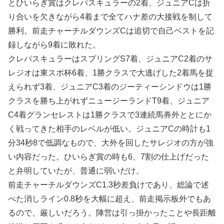
とひいらぎ賞はクレパスキュラーの2着、ジュニアCは折
り合いを欠きながら4着まで全てハナ差の大接戦を制して
勝利。前走チャーチルダウンズCは追切で自己ベストを記
録しながら9着に敗れた。
クレパスキュラーはスプリングS7着、ジュニアC2着のサ
レジオは東スポ杯6着、1勝クラスで大逃げした2着馬を捉
えられず3着、ジュニアC3着のジーティーシンドウは1勝
クラスを勝ち上がれずニュージーランドT9着、ジュニア
C4着グランセレストは1勝クラスで3連続馬券外ととにか
く戦ってきた相手のレベルが低い。ジュニアCの時計も1
分34秒8で低調なもので、大外を回したサレジオの方が強
い内容だった。ひいらぎ賞の時も6、7割の仕上げだった
と弁明していたが、普通に弱いだけ。
前走チャーチルダウンズC1.3秒差負けであり、総論で述
べた消しライン0.8秒を大幅に超え、前走掲示板外でもあ
るので、厳しいだろう。陣営は引っ掛かったことや長距離