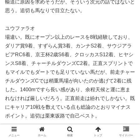
輸送に原因を求めそうだが、そういう次元の話ではないと
思う。追切も馬なりで目立たない。
ユウファラオ
場違い。既にオープン以上のレースを8戦経験しており、
ダリア賞9着、すずらん賞3着、カンナS2着、サウジアラ
ビアRC6着、京王杯2歳S6着、クロッカスS12着、ヒヤシ
ンスS8着、チャーチルダウンズC2着。正直スプリントで
もマイルでもダートでも足りていない馬だが、前走チャー
チルダウンズCでは稍重馬場が向いたのか逃げて2着に残
した。1400mですら長い感があり、余程天候と運に恵ま
れなければ厳しいだろう。正直前走は紛れでしかない。既
にキャリア10戦を数えている点も総論のとおりマイナス
ポイント。追切は栗東坂路で自己ベスト。
ハッピーエンジェル
メニュー
ホーム
検索
トップ
サイドバー