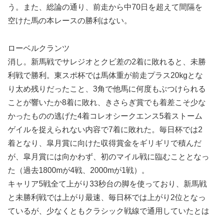
う。また、総論の通り、前走から中70日を超えて間隔を
空けた馬の本レースの勝利はない。
ローベルクランツ
消し。新馬戦でサレジオとクビ差の2着に敗れると、未勝
利戦で勝利。東スポ杯では馬体重が前走プラス20kgとな
り太め残りだったこと、3角で他馬に何度もぶつけられる
ことが響いたか8着に敗れ、きさらぎ賞でも着差こそ少な
かったものの逃げた4着コレオシークエンス5着ストーム
ゲイルを捉えられない内容で7着に敗れた。毎日杯では2
着となり、皐月賞に向けた収得賞金をギリギリで積んだ
が、皐月賞には向かわず、初のマイル戦に臨むこととなっ
た（過去1800mが4戦、2000mが1戦）。
キャリア5戦全て上がり33秒台の脚を使っており、新馬戦
と未勝利戦では上がり最速、毎日杯では上がり2位となっ
ているが、少なくともクラシック戦線で通用していたとは