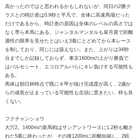
高かったのではと思われるかもしれないが、同日の2勝ク
ラスとの時計差は0.9秒と平凡で、全体に高速馬場だった
だけであるから、時計差の原因は全体のレベルの高さでは
なく専ら本馬にある。ジャンタルマンタルも皐月賞で距離
適性の限界を見せたとはいえ3着にとどめてから本レース
を制しており、同じには扱えない。また、上がりは34秒
台までしか記録しておらず、東京1600mの上がり勝負で
はバルセシート、エコロアルバらにキレ負けする可能性も
ある。
馬体は朝日杯時点で既にキ甲が抜け完成度が高く、2歳か
らの成長が止まっている可能性も念頭に置きたい。枠も良
くない。
フクチャンショウ
大穴2。1400mの新馬戦はサンアントワーヌに1.2秒も離さ
れた5着に終わったが、その後1200mに距離短縮し、2戦