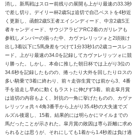
消し。新馬戦はスロー前残りの展開も上がり最速の33.3秒
で差し切り。デイリー杯2歳Sは追切で自己ベストを4秒近
く更新し、函館2歳S王者エイシンディード、中京2歳S王
者キャンディード、サウジアラビアRC2着のガリレアも
参戦しメンバーの揃った中、カヴァレリッツォと2頭抜け
出し3着以下に5馬身差をつけて1分33秒1の2歳コースレコ
ード。上がり最速の34.0を記録してカヴァレリッツォに競
り勝った。しかし、本命に推した朝日杯では上がり3位の
34.6秒を記録したものの、捲ったり大外を回したりロスの
多い騎乗で3着に終わり、前々走弥生賞では前から3、4番
手を追走し早めに動くもラストに伸びず3着。前走皐月賞
は追切の内容もよく、対抗の一角に挙げたものの、カヴァ
レリッツォ共々4角3番手から上がり35.4秒の大失速でズ
ルズル後退し、15着。結果的には明らかにマイルまでの
馬だったことが示された。皐月賞の敗因は専ら距離に求め
られるとは思うが、それにしても1着から1.4秒差は負け過