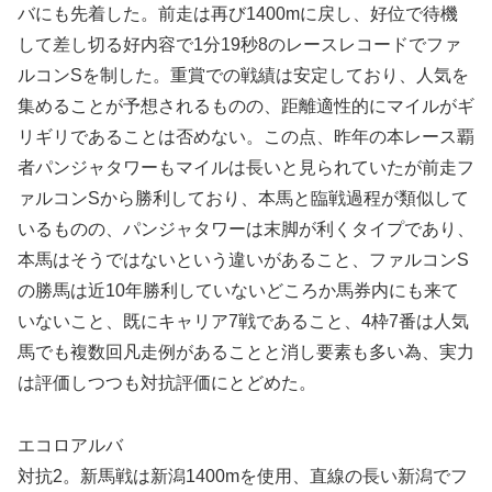
バにも先着した。前走は再び1400mに戻し、好位で待機
して差し切る好内容で1分19秒8のレースレコードでファ
ルコンSを制した。重賞での戦績は安定しており、人気を
集めることが予想されるものの、距離適性的にマイルがギ
リギリであることは否めない。この点、昨年の本レース覇
者パンジャタワーもマイルは長いと見られていたが前走フ
ァルコンSから勝利しており、本馬と臨戦過程が類似して
いるものの、パンジャタワーは末脚が利くタイプであり、
本馬はそうではないという違いがあること、ファルコンS
の勝馬は近10年勝利していないどころか馬券内にも来て
いないこと、既にキャリア7戦であること、4枠7番は人気
馬でも複数回凡走例があることと消し要素も多い為、実力
は評価しつつも対抗評価にとどめた。
エコロアルバ
対抗2。新馬戦は新潟1400mを使用、直線の長い新潟でフ