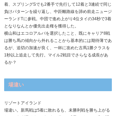
着、スプリングSでも2番手で先行して12着と3連続で同じ
負けパターンを繰り返し、中距離路線を諦め前走ニュージ
ーランドTに参戦。中団で進め上がり4位タイの34秒で3着
となりなんとか優先出走権を獲得した。
横山和はエコロアルバを選択したこと、既にキャリア8戦
は勝ち馬の傾向から外れることから基本的には期待薄であ
るが、追切の加速が良く、一杯に攻めた古馬1勝クラスを
1秒以上追走して先行。マイル2戦目でさらなる成長があ
るか？
場違い
リゾートアイランド
場違い。新馬戦は5着に敗れるも、未勝利戦を勝ち上がる