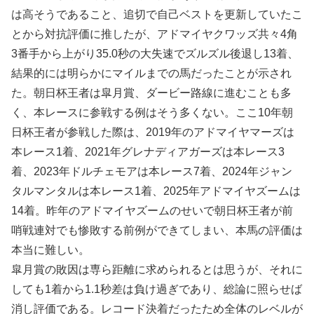
は高そうであること、追切で自己ベストを更新していたこ
とから対抗評価に推したが、アドマイヤクワッズ共々4角
3番手から上がり35.0秒の大失速でズルズル後退し13着、
結果的には明らかにマイルまでの馬だったことが示され
た。朝日杯王者は皐月賞、ダービー路線に進むことも多
く、本レースに参戦する例はそう多くない。ここ10年朝
日杯王者が参戦した際は、2019年のアドマイヤマーズは
本レース1着、2021年グレナディアガーズは本レース3
着、2023年ドルチェモアは本レース7着、2024年ジャン
タルマンタルは本レース1着、2025年アドマイヤズームは
14着。昨年のアドマイヤズームのせいで朝日杯王者が前
哨戦連対でも惨敗する前例ができてしまい、本馬の評価は
本当に難しい。
皐月賞の敗因は専ら距離に求められるとは思うが、それに
しても1着から1.1秒差は負け過ぎであり、総論に照らせば
消し評価である。レコード決着だったため全体のレベルが