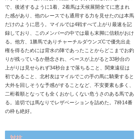
で、後述するように1着、2着馬は天候展開全てに恵まれ
た感があり、他のレースでも通用する力を見せたのは本馬
だけのように思う。マイルでは4戦すべて上がり最速を記
録しており、このメンバーの中では最も末脚に信頼がおけ
る。他方、1勝馬でありチャーチルダウンズCで優先出走
権を得るためには背水の陣であったことからどこまでお釣
りが残っているか懸念され、ペースが上がると33秒台の
上がりは見せられず34秒台まで落ちること、関東遠征は
初であること、北村友はマイルでこの手の馬に騎乗すると
大外を回しそうな予感がすることなど、不安要素も多く、
二桁着順となっても全くおかしくない危うさのある馬であ
る。追切では馬なりでレザベーションを詰めた。7枠14番
の枠も絶好。
対抗