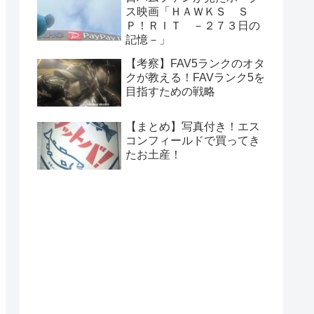
ス映画「ＨＡＷＫＳ Ｓ
Ｐ！ＲＩＴ －２７３日の
記憶－」
【考察】FAV5ランクのオタ
クが教える！FAVランク5を
目指すための戦略
【まとめ】写真付き！エス
コンフィールドで買ってき
たお土産！