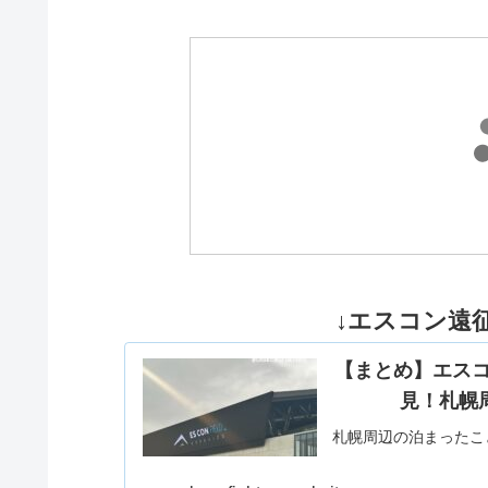
↓エスコン遠征
【まとめ】エス
見！札幌
札幌周辺の泊まったこ