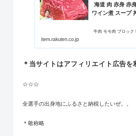
海道 肉 赤身 
ワイン煮 スープ 
牛肉 モモ肉 ブロック 
ト煮 ワイン煮 スープ
item.rakuten.co.jp
と納税】 牛肉 モモ肉 
フシチュー 
＊当サイトはアフィリエイト広告を
☆☆☆
全選手の出身地にふるさと納税したいぜ。。
＊敬称略