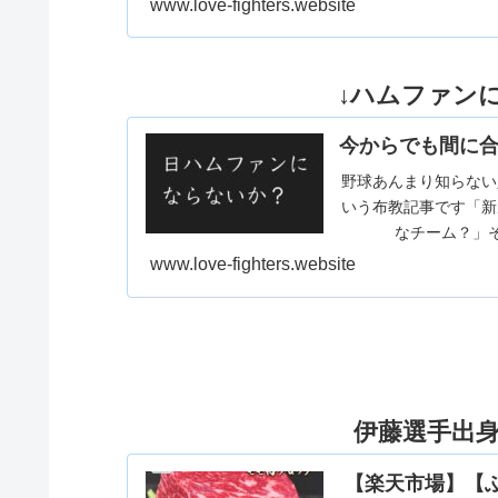
www.love-fighters.website
↓ハムファン
今からでも間に合
野球あんまり知らない
いう布教記事です「新
なチーム？」そ
www.love-fighters.website
伊藤選手出
【楽天市場】【ふる