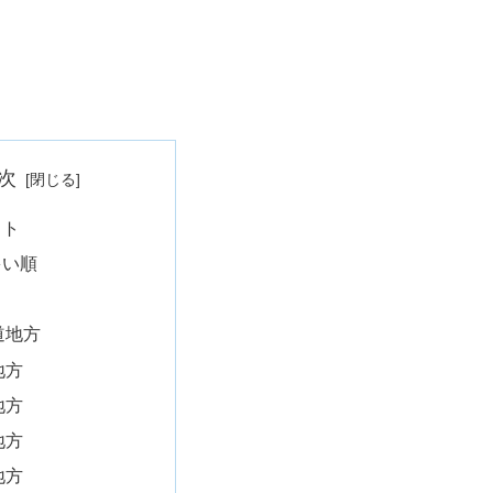
次
イト
多い順
道地方
地方
地方
地方
地方