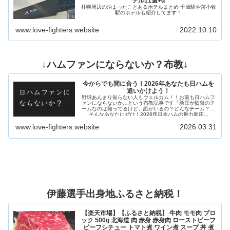
テル11選+α
札幌周辺の泊まったことあるホテルまとめ 千歳駅や苫小牧
駅のホテルも紹介してます！
www.love-fighters.website
2022.10.10
↓ハムファンにならないか？布教↓
今からでも間に合う！2026年あなたも日ハムを
追いかけよう！
野球あんまり知らない人もウェルカム！！お前も日ハムフ
ァンにならないか…という布教記事です「新庄が監督のチ
ームなのは知ってるけど、誰がいるの？どんなチーム？」
そんなあなたにぜひ！2026年日本ハムの魅力新庄...
www.love-fighters.website
2026.03.31
伊藤選手出身地ふるさと納税！
【楽天市場】【ふるさと納税】 牛肉 モモ肉 ブロ
ック 500g 北海道 肉 赤身 赤身肉 ローストビーフ
ビーフシチュー トマト煮 ワイン煮 スープ 丼 煮