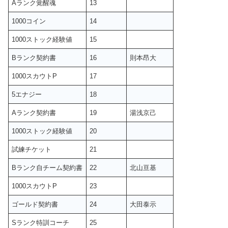
Aランク覚醒魂
13
1000コイン
14
1000ストック経験値
15
Bランク契約書
16
則本昂大
1000スカウトP
17
5エナジー
18
Aランク契約書
19
湯浅京己
1000ストック経験値
20
試練チケット
21
Bランク自チーム契約書
22
北山亘基
1000スカウトP
23
ゴールド契約書
24
大田泰示
Sランク特訓コーチ
25