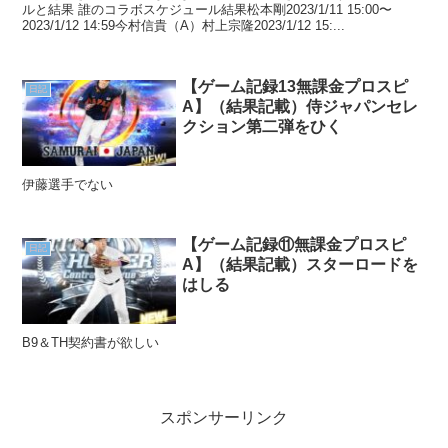
ルと結果 誰のコラボスケジュール結果松本剛2023/1/11 15:00〜
2023/1/12 14:59今村信貴（A）村上宗隆2023/1/12 15:...
【ゲーム記録13無課金プロスピ
日記
A】（結果記載）侍ジャパンセレ
クション第二弾をひく
伊藤選手でない
【ゲーム記録⑪無課金プロスピ
日記
A】（結果記載）スターロードを
はしる
B9＆TH契約書が欲しい
スポンサーリンク