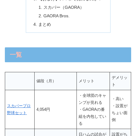
スカパー（GAORA）
GAORA Bros.
まとめ
一覧
デメリッ
値段（月）
メリット
ト
・全球団のキャ
・高い
ンプが見れる
スカパープロ
・設置が
4,054円
・GAORAの番
野球セット
ちょい面
組を内包してい
倒
る
日ハムの試合が
設置がち