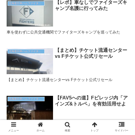
【レポ】車なしでファイターズキ
北海道日本ハムファイターズ
ャンプ名護に行ってみた
車を使わずに公共交通機関でファイターズキャンプを巡ってみた
【まとめ】チケット流通センター
北海道日本ハムファイターズ
vs Fチケット公式リセール
【まとめ】チケット流通センターvs Fチケット公式リセール
【FAV5への道】Fビレッジ内「ア
北海道日本ハムファイターズ
インズ&トルペ」を有効活用せよ
Fビレッジ内「アインズ&トルペ」ご存じでしょうか? 球場に持ち込
メニュー
ホーム
検索
トップ
サイドバー
み可能な飲食、日焼け止めや生理用品（エスコン内にもあるよ）が売