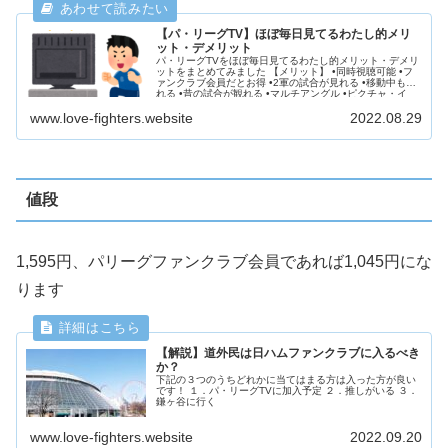
【パ・リーグTV】ほぼ毎日見てるわたし的メリ
ット・デメリット
パ・リーグTVをほぼ毎日見てるわたし的メリット・デメリ
ットをまとめてみました 【メリット】 •同時視聴可能 •フ
ァンクラブ会員だとお得 •2軍の試合が見れる •移動中も見
れる •昔の試合が観れる •マルチアングル •ピクチャ・イ
ン・ピクチャ
www.love-fighters.website
2022.08.29
値段
1,595円、パリーグファンクラブ会員であれば1,045円にな
ります
【解説】道外民は日ハムファンクラブに入るべき
か？
下記の３つのうちどれかに当てはまる方は入った方が良い
です！ １．パ・リーグTVに加入予定 ２．推しがいる ３．
鎌ヶ谷に行く
www.love-fighters.website
2022.09.20