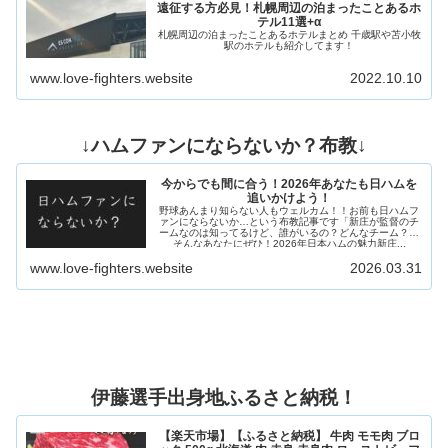
遠征する方必見！札幌周辺の泊まったことあるホ
テル11選+α
札幌周辺の泊まったことあるホテルまとめ 千歳駅や苫小牧
駅のホテルも紹介してます！
www.love-fighters.website
2022.10.10
↓ハムファンにならないか？布教↓
今からでも間に合う！2026年あなたも日ハムを
追いかけよう！
野球あんまり知らない人もウェルカム！！お前も日ハムフ
ァンにならないか…という布教記事です「新庄が監督のチ
ームなのは知ってるけど、誰がいるの？どんなチーム？」
そんなあなたにぜひ！2026年日本ハムの魅力新庄...
www.love-fighters.website
2026.03.31
伊藤選手出身地ふるさと納税！
【楽天市場】【ふるさと納税】 牛肉 モモ肉 ブロ