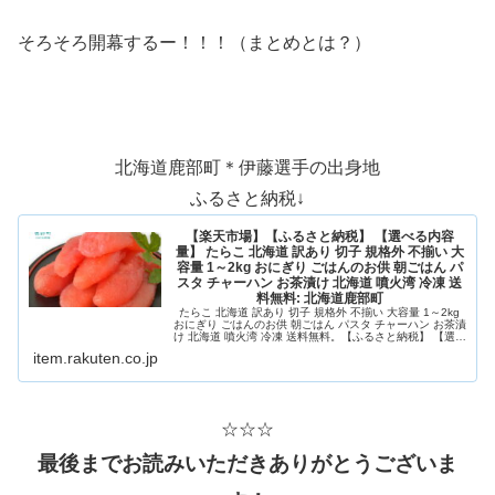
そろそろ開幕するー！！！（まとめとは？）
北海道鹿部町＊伊藤選手の出身地
ふるさと納税↓
【楽天市場】【ふるさと納税】 【選べる内容
量】 たらこ 北海道 訳あり 切子 規格外 不揃い 大
容量 1～2kg おにぎり ごはんのお供 朝ごはん パ
スタ チャーハン お茶漬け 北海道 噴火湾 冷凍 送
料無料: 北海道鹿部町
たらこ 北海道 訳あり 切子 規格外 不揃い 大容量 1～2kg
おにぎり ごはんのお供 朝ごはん パスタ チャーハン お茶漬
け 北海道 噴火湾 冷凍 送料無料。【ふるさと納税】 【選べ
る内容量】 たらこ 北海道 訳あり 切子 規格外 不揃い 大容
item.rakuten.co.jp
量 1～2kg おにぎり ごはんのお供 朝ごはん パスタ チャー
ハン お...
☆☆☆
最後までお読みいただきありがとうございま