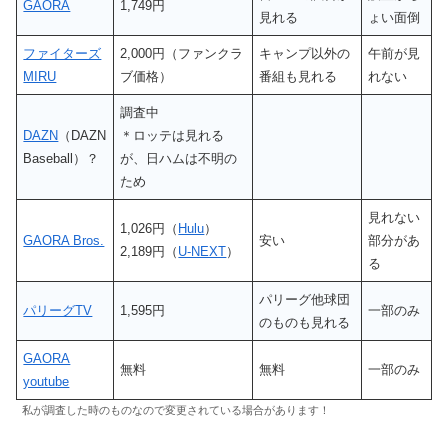
GAORA
1,749円
見れる
ょい面倒
ファイターズ
2,000円（ファンクラ
キャンプ以外の
午前が見
MIRU
ブ価格）
番組も見れる
れない
調査中
DAZN
（DAZN
＊ロッテは見れる
Baseball）？
が、日ハムは不明の
ため
見れない
1,026円（
Hulu
）
GAORA Bros.
安い
部分があ
2,189円（
U-NEXT
）
る
パリーグ他球団
パリーグTV
1,595円
一部のみ
のものも見れる
GAORA
無料
無料
一部のみ
youtube
私が調査した時のものなので変更されている場合があります！