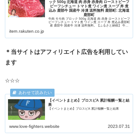
ック 500g 北海道 肉 赤身 赤身肉 ローストビーフ
ビーフシチュー トマト煮 ワイン煮 スープ 丼 煮
込み 鹿部牛 国産牛 冷凍 送料無料 鹿部町: 北海道
鹿部町
牛肉 モモ肉 ブロック 500g 北海道 肉 赤身 ローストビーフ
ビーフシチュー トマト煮 ワイン煮 スープ 丼 煮込み鹿部町
産 鹿部牛 国産牛 冷凍 送料無料。【ふるさと納税】 牛肉
モモ肉 ブロック 500g 北海道 肉 赤身 赤身肉 ローストビー
item.rakuten.co.jp
フ ビーフシチュー トマト煮 ワイン煮 スープ 丼 煮込み 鹿
部牛...
＊当サイトはアフィリエイト広告を利用してい
ます
☆☆☆
【イベントまとめ】プロスピA 累計報酬一覧と結
果
【イベントまとめ】プロスピA 累計報酬一覧と結果
www.love-fighters.website
2023.07.31