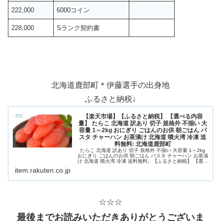
222,000
6000コイン
228,000
Sランク契約書
北海道鹿部町＊伊藤選手の出身地
ふるさと納税↓
【楽天市場】【ふるさと納税】 【選べる内容
量】 たらこ 北海道 訳あり 切子 規格外 不揃い 大
容量 1～2kg おにぎり ごはんのお供 朝ごはん パ
スタ チャーハン お茶漬け 北海道 噴火湾 冷凍 送
料無料: 北海道鹿部町
たらこ 北海道 訳あり 切子 規格外 不揃い 大容量 1～2kg
おにぎり ごはんのお供 朝ごはん パスタ チャーハン お茶漬
け 北海道 噴火湾 冷凍 送料無料。【ふるさと納税】 【選べ
る内容量】 たらこ 北海道 訳あり 切子 規格外 不揃い 大容
item.rakuten.co.jp
量 1～2kg おにぎり ごはんのお供 朝ごはん パスタ チャー
ハン お...
☆☆☆
最後までお読みいただきありがとうございま