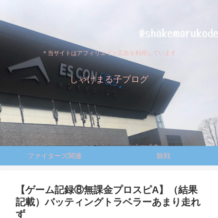
＊当サイトはアフィリエイト広告を利用しています
しゃけまる子ブログ
ファイターズ関連
観戦
【ゲーム記録⑧無課金プロスピA】（結果
記載）バッティングトラベラーあまり走れ
ず