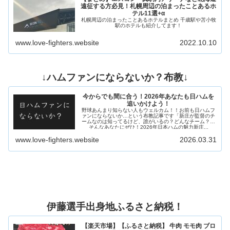
遠征する方必見！札幌周辺の泊まったことあるホ
テル11選+α
札幌周辺の泊まったことあるホテルまとめ 千歳駅や苫小牧
駅のホテルも紹介してます！
www.love-fighters.website
2022.10.10
↓ハムファンにならないか？布教↓
今からでも間に合う！2026年あなたも日ハムを
追いかけよう！
野球あんまり知らない人もウェルカム！！お前も日ハムフ
ァンにならないか…という布教記事です「新庄が監督のチ
ームなのは知ってるけど、誰がいるの？どんなチーム？」
そんなあなたにぜひ！2026年日本ハムの魅力新庄...
www.love-fighters.website
2026.03.31
伊藤選手出身地ふるさと納税！
【楽天市場】【ふるさと納税】 牛肉 モモ肉 ブロ