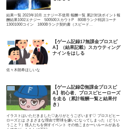
結果一覧 2023年10月 エナジー不使用 報酬一覧 累計対決ポイント報
酬結果1002エナジー 500500スカウトP 800Bランク特訓コーチ
13001000コイン 1800Bランク契約書（スピード...
【ゲーム記録17無課金プロスピ
日記
A】（結果記載）スカウティング
ナインをはしる
佐々木朗希ほしいな
【ゲーム記録②無課金プロスピ
日記
A】初心者、プロスピヒーローズ
を走る（累計報酬一覧と結果付
き）
イラストはいただきました♡ありがとうございます♡ プロスピヒー
ローズとは さまざまな理由で野球を嫌いになってしまった（どうい
うこと？）怪人たちを倒すイベント その他こまかーいルールがある