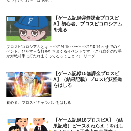
んですが、わたしは下記...
【ゲーム記録④無課金プロスピ
日記
A】初心者、プロスピコロシアム
を走る
プロスピコロシアムとは 2023/1/4 15:00〜2023/1/10 14:59までのイ
ベント。ひたすら安打を打ちまくるイベントです （これ自分の投手
が対戦相手に打たれまくってるってこと？） リーグ ...
【ゲーム記録15無課金プロスピ
日記
A】（結果記載）プロスピ妖怪道
をはしる
初心者、プロスピキャラバンをはしる
【ゲーム記録18プロスピA】（結
日記
果記載）ピースをねらえ！をはし